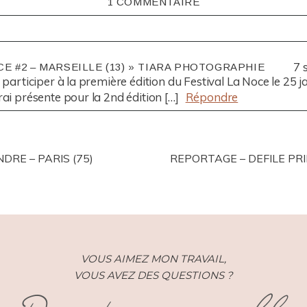
1 COMMENTAIRE
ISHED OR SHARED. REQUIRED FIELDS ARE MARKED *
7 
CE #2 – MARSEILLE (13) » TIARA PHOTOGRAPHIE
e participer à la première édition du Festival La Noce le 25 ja
rai présente pour la 2nd édition […]
Répondre
DRE – PARIS (75)
REPORTAGE – DEFILE PRI
VOUS AIMEZ MON TRAVAIL,
VOUS AVEZ DES QUESTIONS ?