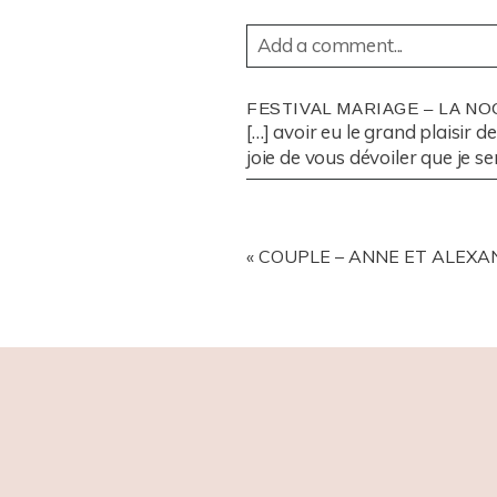
Add a comment...
YOUR EMAIL IS
NEVER
PUBL
FESTIVAL MARIAGE – LA NO
[…] avoir eu le grand plaisir d
joie de vous dévoiler que je se
POST COMMENT
«
COUPLE – ANNE ET ALEXAN