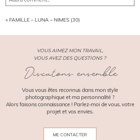
YOUR EMAIL IS
NEVER
PUBLISHED OR SHARED.
REQUIRED FIELDS ARE MARKED *
«
FAMILLE – LUNA – NIMES (30)
VOUS AIMEZ MON TRAVAIL,
VOUS AVEZ DES QUESTIONS ?
Discutons ensemble
POST COMMENT
Vous vous êtes reconnus dans mon style
photographique et ma personnalité ?
Alors faisons connaissance ! Parlez-moi de vous, votre
projet et vos envies.
ME CONTACTER