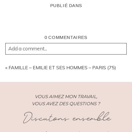
PUBLIÉ DANS
0 COMMENTAIRES
Add a comment...
YOUR EMAIL IS
NEVER
PUBLISHED OR SHARED.
REQUIRED FIELDS ARE MARKED *
«
FAMILLE – EMILIE ET SES HOMMES – PARIS (75)
VOUS AIMEZ MON TRAVAIL,
VOUS AVEZ DES QUESTIONS ?
Discutons ensemble
POST COMMENT