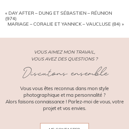
YOUR EMAIL IS
NEVER
PUBLISHED OR SHARED.
REQUIRED FIELDS ARE MARKED *
«
DAY AFTER – DUNG ET SÉBASTIEN – RÉUNION
(974)
MARIAGE – CORALIE ET YANNICK – VAUCLUSE (84)
»
VOUS AIMEZ MON TRAVAIL,
VOUS AVEZ DES QUESTIONS ?
Discutons ensemble
POST COMMENT
Vous vous êtes reconnus dans mon style
photographique et ma personnalité ?
Alors faisons connaissance ! Parlez-moi de vous, votre
projet et vos envies.