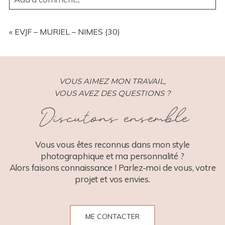
YOUR EMAIL IS
NEVER
PUBLISHED OR SHARED.
REQUIRED FIELDS ARE MARKED *
«
EVJF – MURIEL – NIMES (30)
VOUS AIMEZ MON TRAVAIL,
VOUS AVEZ DES QUESTIONS ?
Discutons ensemble
POST COMMENT
Vous vous êtes reconnus dans mon style
photographique et ma personnalité ?
Alors faisons connaissance ! Parlez-moi de vous, votre
projet et vos envies.
ME CONTACTER