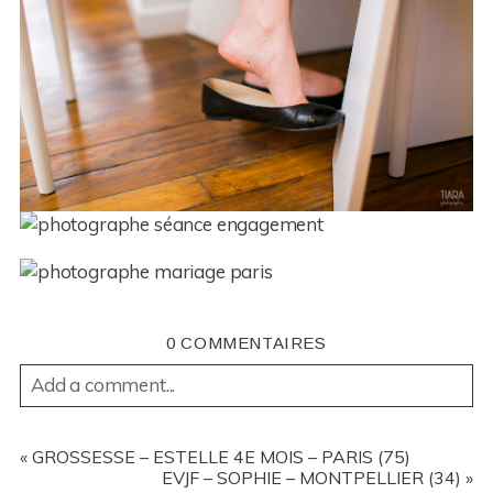
0 COMMENTAIRES
Add a comment...
YOUR EMAIL IS
NEVER
PUBLISHED OR SHARED.
REQUIRED FIELDS ARE MARKED *
«
GROSSESSE – ESTELLE 4E MOIS – PARIS (75)
EVJF – SOPHIE – MONTPELLIER (34)
»