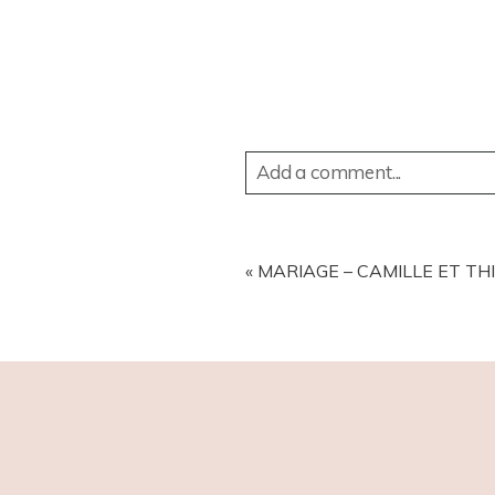
Add a comment...
YOUR EMAIL IS
NEVER
PUBL
«
MARIAGE – CAMILLE ET TH
POST COMMENT