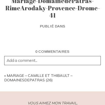
Mariage-DomainedePatras-
RimeArodaky-Provence-Drome-
41
PUBLIÉ DANS
0 COMMENTAIRES
Add a comment...
YOUR EMAIL IS
NEVER
PUBLISHED OR SHARED.
REQUIRED FIELDS ARE MARKED *
«
MARIAGE – CAMILLE ET THIBAULT –
DOMAINESDEPATRAS (26)
VOUS AIMEZ MON TRAVAIL,