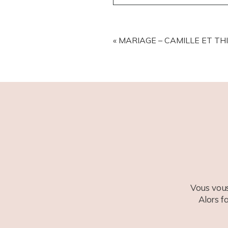
YOUR EMAIL IS
NEVER
PUBL
«
MARIAGE – CAMILLE ET TH
POST COMMENT
Vous vous
Alors f