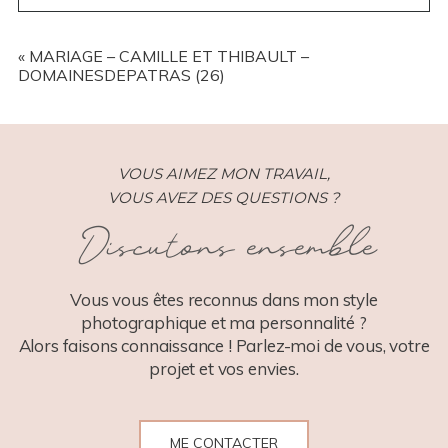
YOUR EMAIL IS
NEVER
PUBLISHED OR SHARED.
REQUIRED FIELDS ARE MARKED *
«
MARIAGE – CAMILLE ET THIBAULT –
DOMAINESDEPATRAS (26)
VOUS AIMEZ MON TRAVAIL,
VOUS AVEZ DES QUESTIONS ?
Discutons ensemble
POST COMMENT
Vous vous êtes reconnus dans mon style
photographique et ma personnalité ?
Alors faisons connaissance ! Parlez-moi de vous, votre
projet et vos envies.
ME CONTACTER