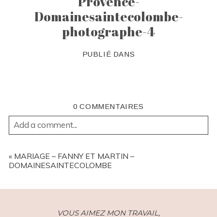
Provence-
Domainesaintecolombe-
photographe-4
PUBLIÉ DANS
0 COMMENTAIRES
Add a comment...
YOUR EMAIL IS
NEVER
PUBLISHED OR SHARED.
REQUIRED FIELDS ARE MARKED *
«
MARIAGE – FANNY ET MARTIN –
DOMAINESAINTECOLOMBE
VOUS AIMEZ MON TRAVAIL,