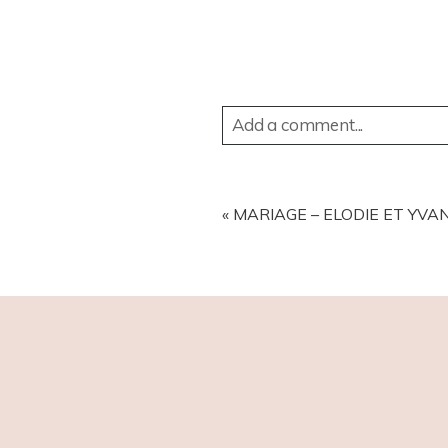
Add a comment...
YOUR EMAIL IS
NEVER
PUBL
«
MARIAGE – ELODIE ET YVAN 
POST COMMENT