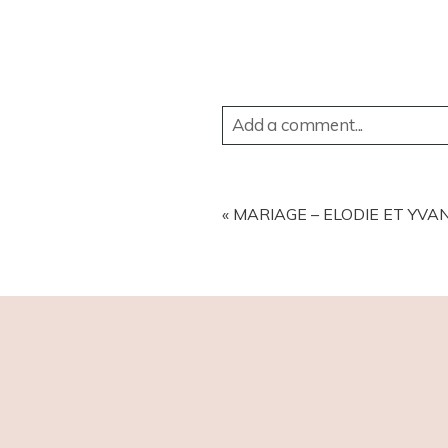
Add a comment...
YOUR EMAIL IS
NEVER
PUBL
«
MARIAGE – ELODIE ET YVAN 
POST COMMENT