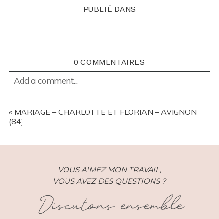
PUBLIÉ DANS
0 COMMENTAIRES
Add a comment...
YOUR EMAIL IS
NEVER
PUBLISHED OR SHARED.
REQUIRED FIELDS ARE MARKED *
«
MARIAGE – CHARLOTTE ET FLORIAN – AVIGNON
(84)
VOUS AIMEZ MON TRAVAIL,
VOUS AVEZ DES QUESTIONS ?
Discutons ensemble
POST COMMENT