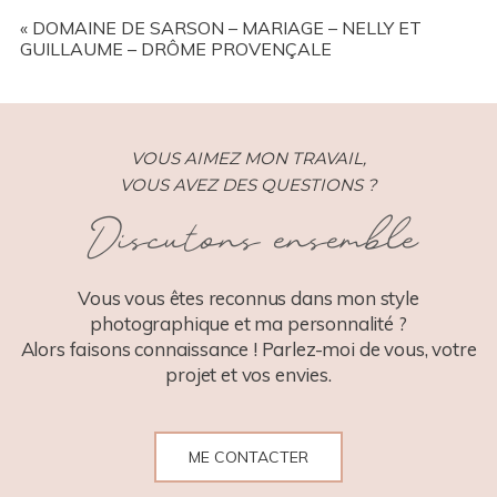
YOUR EMAIL IS
NEVER
PUBLISHED OR SHARED.
REQUIRED FIELDS ARE MARKED *
«
DOMAINE DE SARSON – MARIAGE – NELLY ET
GUILLAUME – DRÔME PROVENÇALE
VOUS AIMEZ MON TRAVAIL,
VOUS AVEZ DES QUESTIONS ?
Discutons ensemble
POST COMMENT
Vous vous êtes reconnus dans mon style
photographique et ma personnalité ?
Alors faisons connaissance ! Parlez-moi de vous, votre
projet et vos envies.
ME CONTACTER