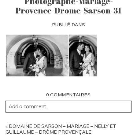
Photographe-Mariage-
Provence-Drome-Sarson-31
PUBLIÉ DANS
0 COMMENTAIRES
Add a comment...
YOUR EMAIL IS
NEVER
PUBLISHED OR SHARED.
REQUIRED FIELDS ARE MARKED *
«
DOMAINE DE SARSON – MARIAGE – NELLY ET
GUILLAUME – DRÔME PROVENÇALE