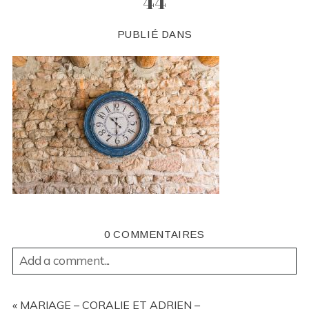
44
PUBLIÉ DANS
0 COMMENTAIRES
Add a comment...
YOUR EMAIL IS
NEVER
PUBLISHED OR SHARED.
REQUIRED FIELDS ARE MARKED *
«
MARIAGE – CORALIE ET ADRIEN –