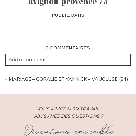
avignon-provence-73
PUBLIÉ DANS
0 COMMENTAIRES
Add a comment...
YOUR EMAIL IS
NEVER
PUBLISHED OR SHARED.
REQUIRED FIELDS ARE MARKED *
«
MARIAGE – CORALIE ET YANNICK – VAUCLUSE (84)
VOUS AIMEZ MON TRAVAIL,
VOUS AVEZ DES QUESTIONS ?
Discutons ensemble