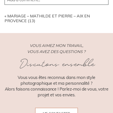
YOUR EMAIL IS
NEVER
PUBLISHED OR SHARED.
REQUIRED FIELDS ARE MARKED *
«
MARIAGE – MATHILDE ET PIERRE – AIX EN
PROVENCE (13)
VOUS AIMEZ MON TRAVAIL,
VOUS AVEZ DES QUESTIONS ?
Discutons ensemble
POST COMMENT
Vous vous êtes reconnus dans mon style
photographique et ma personnalité ?
Alors faisons connaissance ! Parlez-moi de vous, votre
projet et vos envies.