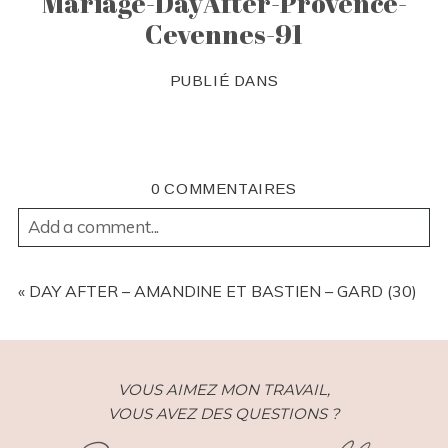
Mariage-DayAfter-Provence-
Cevennes-91
PUBLIÉ DANS
0 COMMENTAIRES
Add a comment...
YOUR EMAIL IS
NEVER
PUBLISHED OR SHARED.
REQUIRED FIELDS ARE MARKED *
«
DAY AFTER – AMANDINE ET BASTIEN – GARD (30)
VOUS AIMEZ MON TRAVAIL,
VOUS AVEZ DES QUESTIONS ?