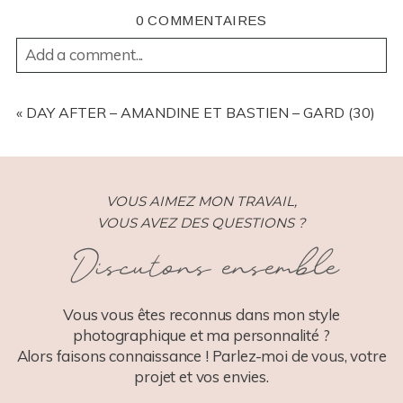
0 COMMENTAIRES
Add a comment...
YOUR EMAIL IS
NEVER
PUBLISHED OR SHARED.
REQUIRED FIELDS ARE MARKED *
«
DAY AFTER – AMANDINE ET BASTIEN – GARD (30)
VOUS AIMEZ MON TRAVAIL,
VOUS AVEZ DES QUESTIONS ?
Discutons ensemble
POST COMMENT
Vous vous êtes reconnus dans mon style
photographique et ma personnalité ?
Alors faisons connaissance ! Parlez-moi de vous, votre
projet et vos envies.