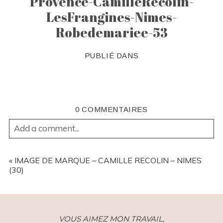
Provence-CamilleRecolin-
LesFrangines-Nimes-
Robedemariee-53
PUBLIÉ DANS
0 COMMENTAIRES
Add a comment...
YOUR EMAIL IS
NEVER
PUBLISHED OR SHARED.
REQUIRED FIELDS ARE MARKED *
«
IMAGE DE MARQUE – CAMILLE RECOLIN – NIMES
(30)
VOUS AIMEZ MON TRAVAIL,