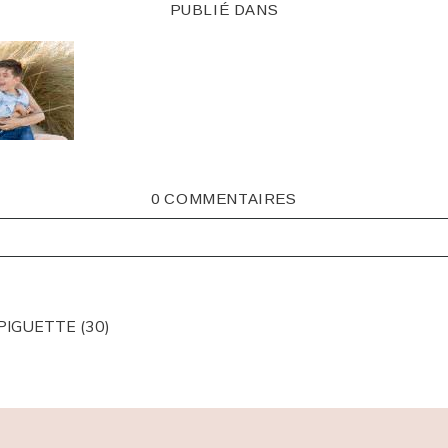
PUBLIÉ DANS
0 COMMENTAIRES
ISHED OR SHARED. REQUIRED FIELDS ARE MARKED *
PIGUETTE (30)