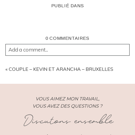
PUBLIÉ DANS
0 COMMENTAIRES
Add a comment...
YOUR EMAIL IS
NEVER
PUBLISHED OR SHARED.
REQUIRED FIELDS ARE MARKED *
«
COUPLE – KEVIN ET ARANCHA – BRUXELLES
VOUS AIMEZ MON TRAVAIL,
VOUS AVEZ DES QUESTIONS ?
Discutons ensemble
POST COMMENT