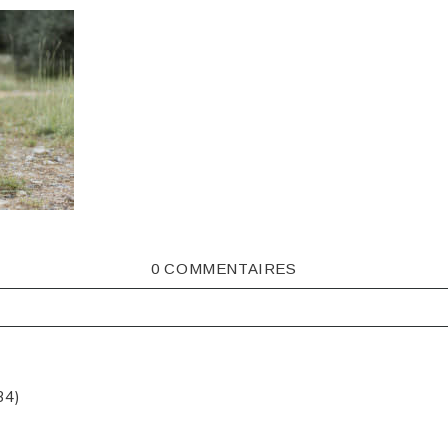
0 COMMENTAIRES
ISHED OR SHARED. REQUIRED FIELDS ARE MARKED *
34)