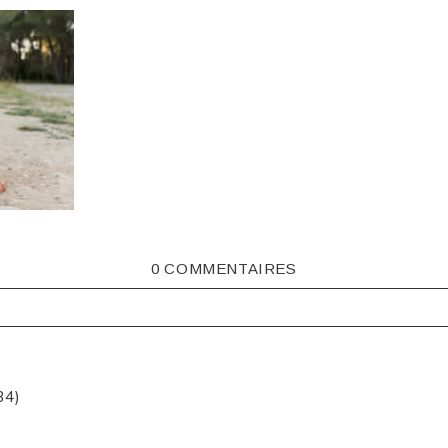
0 COMMENTAIRES
ISHED OR SHARED. REQUIRED FIELDS ARE MARKED *
34)