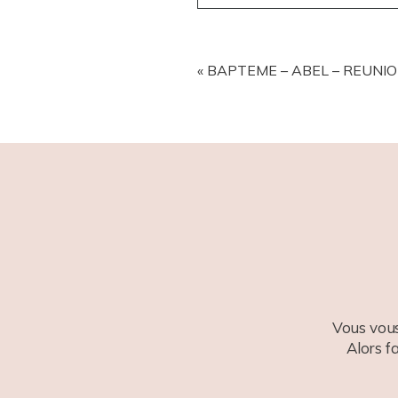
YOUR EMAIL IS
NEVER
PUBL
«
BAPTEME – ABEL – REUNIO
POST COMMENT
Vous vous
Alors f