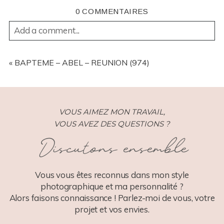
0 COMMENTAIRES
Add a comment...
YOUR EMAIL IS
NEVER
PUBLISHED OR SHARED.
REQUIRED FIELDS ARE MARKED *
«
BAPTEME – ABEL – REUNION (974)
VOUS AIMEZ MON TRAVAIL,
VOUS AVEZ DES QUESTIONS ?
Discutons ensemble
POST COMMENT
Vous vous êtes reconnus dans mon style
photographique et ma personnalité ?
Alors faisons connaissance ! Parlez-moi de vous, votre
projet et vos envies.