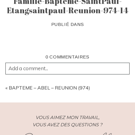
Famille-Bapteme-SaintPaul-
Etangsaintpaul-Reunion-974-14
PUBLIÉ DANS
0 COMMENTAIRES
Add a comment...
YOUR EMAIL IS
NEVER
PUBLISHED OR SHARED.
REQUIRED FIELDS ARE MARKED *
«
BAPTEME – ABEL – REUNION (974)
VOUS AIMEZ MON TRAVAIL,
VOUS AVEZ DES QUESTIONS ?