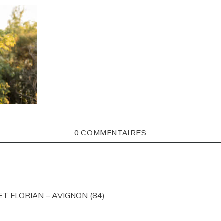
0 COMMENTAIRES
ISHED OR SHARED. REQUIRED FIELDS ARE MARKED *
T FLORIAN – AVIGNON (84)