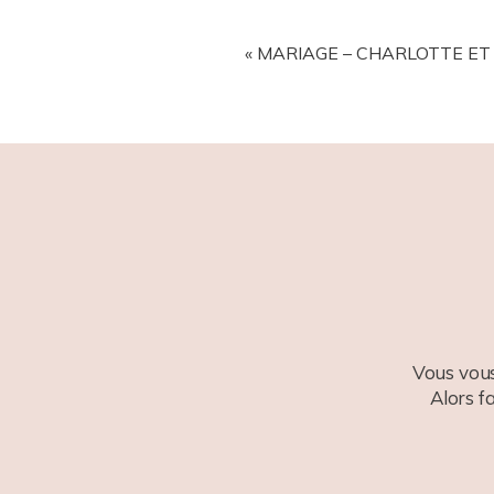
YOUR EMAIL IS
NEVER
PUBL
«
MARIAGE – CHARLOTTE ET 
POST COMMENT
Vous vous
Alors f