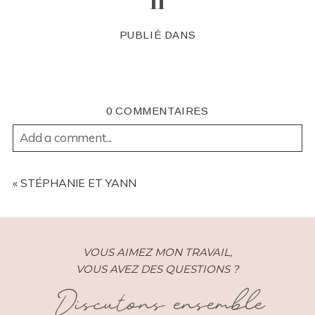
11
PUBLIÉ DANS
0 COMMENTAIRES
Add a comment...
YOUR EMAIL IS
NEVER
PUBLISHED OR SHARED.
REQUIRED FIELDS ARE MARKED *
«
STÉPHANIE ET YANN
VOUS AIMEZ MON TRAVAIL,
VOUS AVEZ DES QUESTIONS ?
Discutons ensemble