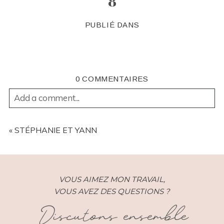
8
PUBLIÉ DANS
0 COMMENTAIRES
Add a comment...
YOUR EMAIL IS
NEVER
PUBLISHED OR SHARED.
REQUIRED FIELDS ARE MARKED *
«
STÉPHANIE ET YANN
VOUS AIMEZ MON TRAVAIL,
VOUS AVEZ DES QUESTIONS ?
Discutons ensemble