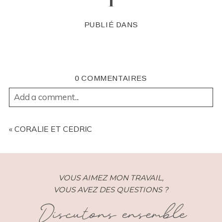
1
PUBLIÉ DANS
0 COMMENTAIRES
Add a comment...
YOUR EMAIL IS
NEVER
PUBLISHED OR SHARED.
REQUIRED FIELDS ARE MARKED *
«
CORALIE ET CEDRIC
VOUS AIMEZ MON TRAVAIL,
VOUS AVEZ DES QUESTIONS ?
Discutons ensemble