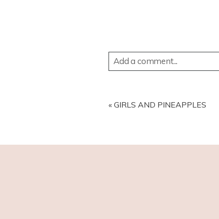
Add a comment...
YOUR EMAIL IS
NEVER
PUBL
«
GIRLS AND PINEAPPLES
POST COMMENT