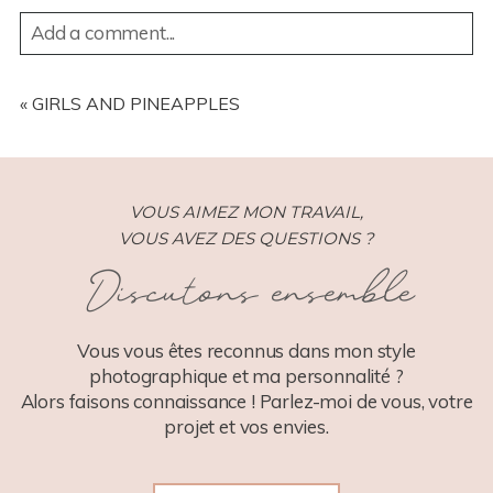
Add a comment...
YOUR EMAIL IS
NEVER
PUBLISHED OR SHARED.
REQUIRED FIELDS ARE MARKED *
«
GIRLS AND PINEAPPLES
VOUS AIMEZ MON TRAVAIL,
VOUS AVEZ DES QUESTIONS ?
Discutons ensemble
POST COMMENT
Vous vous êtes reconnus dans mon style
photographique et ma personnalité ?
Alors faisons connaissance ! Parlez-moi de vous, votre
projet et vos envies.