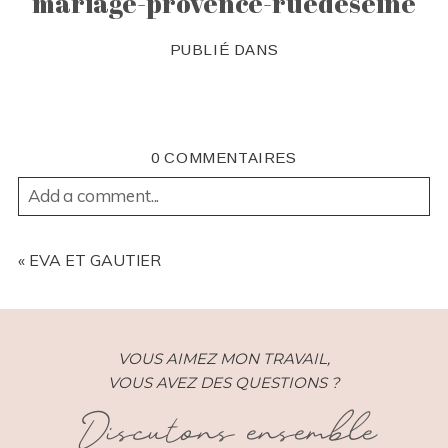
mariage-provence-ruedeseine
PUBLIÉ DANS
0 COMMENTAIRES
Add a comment...
YOUR EMAIL IS
NEVER
PUBLISHED OR SHARED.
REQUIRED FIELDS ARE MARKED *
«
EVA ET GAUTIER
VOUS AIMEZ MON TRAVAIL,
VOUS AVEZ DES QUESTIONS ?
Discutons ensemble