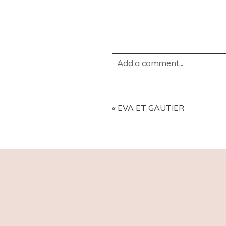
Add a comment...
YOUR EMAIL IS
NEVER
PUBL
«
EVA ET GAUTIER
POST COMMENT