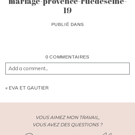
mariage-provence-ruedeseine-
19
PUBLIÉ DANS
0 COMMENTAIRES
Add a comment...
YOUR EMAIL IS
NEVER
PUBLISHED OR SHARED.
REQUIRED FIELDS ARE MARKED *
«
EVA ET GAUTIER
VOUS AIMEZ MON TRAVAIL,
VOUS AVEZ DES QUESTIONS ?