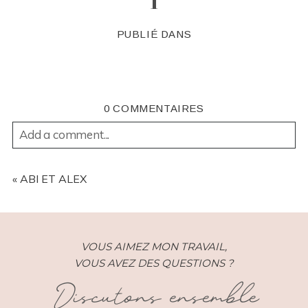
1
PUBLIÉ DANS
0 COMMENTAIRES
Add a comment...
YOUR EMAIL IS
NEVER
PUBLISHED OR SHARED.
REQUIRED FIELDS ARE MARKED *
«
ABI ET ALEX
VOUS AIMEZ MON TRAVAIL,
VOUS AVEZ DES QUESTIONS ?
Discutons ensemble