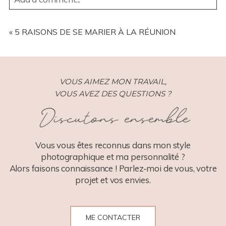
YOUR EMAIL IS
NEVER
PUBLISHED OR SHARED.
REQUIRED FIELDS ARE MARKED *
«
5 RAISONS DE SE MARIER À LA RÉUNION
VOUS AIMEZ MON TRAVAIL,
VOUS AVEZ DES QUESTIONS ?
Discutons ensemble
POST COMMENT
Vous vous êtes reconnus dans mon style
photographique et ma personnalité ?
Alors faisons connaissance ! Parlez-moi de vous, votre
projet et vos envies.
ME CONTACTER