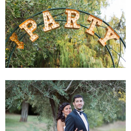
Mariage – A + A – Alpes
maritimes (06)
Mariage – May et Nacim – Le
Canet des Maures (83)