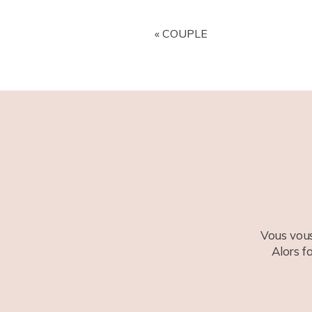
YOUR EMAIL IS
NEVER
PUBL
«
COUPLE
POST COMMENT
Vous vous
Alors f